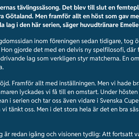
rnas tävlingssäsong. Det blev till slut en femtepl
ästra Götaland. Men framför allt en höst som gav m
alla lag i den här serien, säger huvudtränare Emeli
ngdomssidan inom föreningen sedan tidigare, tog 
Hon gjorde det med en delvis ny spelfilosofi, där 
lldrivande lag som verkligen styr matcherna. En om
a.
nöjd. Framför allt med inställningen. Men vi hade b
ren lyckades vi få till en omstart. Under hösten 
an i serien och tar oss även vidare i Svenska Cup
m vi tänkt oss. Men i det stora hela är det en bra sä
g är redan igång och visionen tydlig: Att fortsatt 