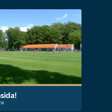
sida!
:16