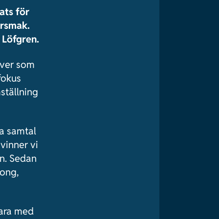
ats för
ersmak.
e Löfgren.
över som
fokus
ställning
ra samtal
vinner vi
en. Sedan
song,
vara med