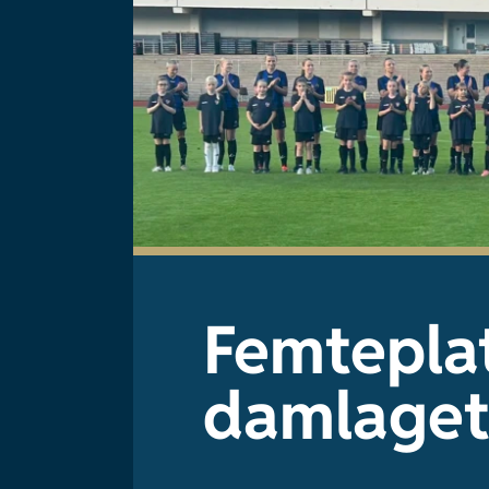
Femtepla
damlage